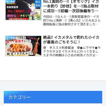
No.1漁師の…‼️【オモリグ】イカ
釣り動画
一本釣り【妙技】を…‼️独占取材
に成功…‼️前編…次回後編有りま
す。【永久保存版】【衝撃】【神
今回は…‼️なんと…‼️鳥取賀露港の…イカ
技】【見逃し厳禁】【イカメタ
釣りNo.1漁師…‼️【勇心丸】いさみ丸さん
廣岡船長に独占取材させて頂きました🎵
ル】【勇心丸】【鳥取賀露港】
勇心丸さんの、インスタをずっと見てい
て...
絶品‼️ イカメタルで釣れた小イカ
釣り動画
が最高のごちそうに！
🔴 オススメ刺身醤油 🔴◼︎ムラサキ◼︎サ
クラカネヨ🦑イカメタルに行ってきまし
た🦑今の時期は小さめの剣先イカがよく
釣れます😊前回の動画で釣れた小イカを
使って時短...
カテゴリー