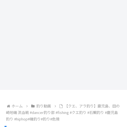
ホーム
釣り動画
【クエ、アラ釣り】鹿児島、田の
崎地磯 流血戦 #dancer釣り部 #fishing #クエ釣り #石鯛釣り #鹿児島
釣り #hiphop#磯釣り#釣り#危険