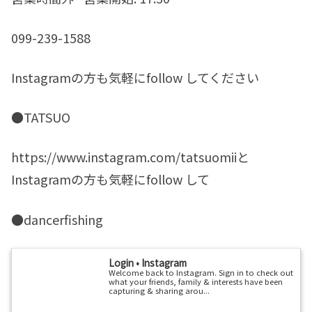
099-239-1588
Instagramの方も気軽にfollow してください
●TATSUO
https://www.instagram.com/tatsuomiiと
Instagramの方も気軽にfollow して
●dancerfishing
Login • Instagram
Welcome back to Instagram. Sign in to check out
what your friends, family & interests have been
capturing & sharing arou...