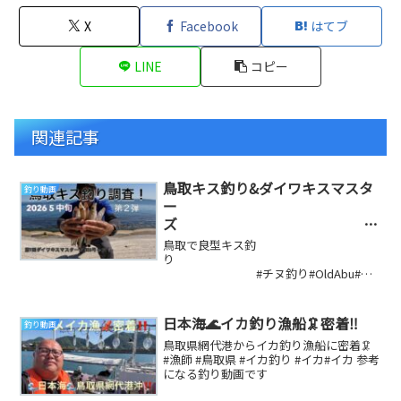
X
Facebook
はてブ
LINE
コピー
関連記事
鳥取キス釣り&ダイワキスマスタ
釣り動画
ー
ズ
#キス投げり#OldAbu#尺
鳥取で良型キス釣
メバル#fishing#投げ釣り#フカセ
り
#チヌ釣り#OldAbu#尺
釣り#ダイワ#がまかつ#サーフ#
メバル#fishing#投げ釣り#フカセ釣り#ダ
エビ巻き釣り#キス釣り#メバル
イワ#がまかつ#...
日本海🌊イカ釣り漁船🦑密着‼️
釣り動画
鳥取県網代港からイカ釣り漁船に密着🦑
#漁師 #鳥取県 #イカ釣り #イカ#イカ 参考
になる釣り動画です