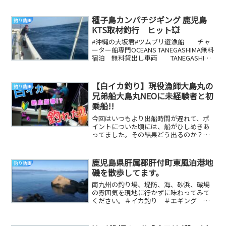
種子島カンパチジギング 鹿児島
釣り動画
KTS取材釣行 ヒット💥
#沖縄の大坂君#ツムブリ遊漁船 チャ
ーター船専門OCEANS TANEGASHIMA無料
宿泊 無料貸出し車両 TANEGASHIMA
SORA080-157...
【白イカ釣り】現役漁師大島丸の
釣り動画
兄弟船大島丸NEOに未経験者と初
乗船!!
今回はいつもより出船時間が遅れて、ポ
イントについた頃には、船がひしめきあ
ってました。その結果どう出るのか？攻
略は出来るのか？風も強い悪条件の中の
釣りがどんな形に...
鹿児島県肝属郡肝付町東風泊港地
釣り動画
磯を散歩してます。
南九州の釣り場、堤防、海、砂浜、磯場
の雰囲気を現地に行かずに味わってみて
ください。＃イカ釣り ＃エギング ＃
釣り ＃地磯 ＃堤防 ＃鹿児島 ＃大
隅半島 ＃観光 ...