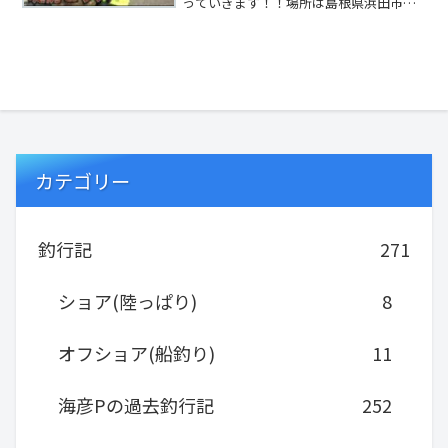
っていきます！！場所は島根県浜田市に
ある人気波止『火電波止』泳がせ釣りっ
て何でこ...
カテゴリー
釣行記
271
ショア(陸っぱり)
8
オフショア(船釣り)
11
海彦Pの過去釣行記
252