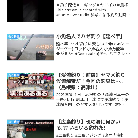
＃釣り配信＃エギング＃ヤリイカ＃島根
This stream is created with
#PRISMLiveStudio 参考になる釣り動画で
す
小魚名人でハゼ釣り【延べ竿】
釣り動画
延べ竿でハゼ釣りは楽しい！◆OGK(オー
ジーケー) ロッド 小魚名人 小魚万能竿
◆がまかつ(Gamakatsu) 糸付 ハエスレ 緑
3号-ハリス0.3 ◇福...
【渓流釣り：前編】ヤマメ釣り
釣り動画
渓流解禁だ！今回の釣果は…..
（島根県：高津川）
2023年3月1日：島根県の「清流日本一の
一級河川」高津川上流にて渓流釣り！渓
流解禁明けのヤマメを狙います（前
編）！笑いあり涙ありの、本格釣りバラ
エティ!? 島...
【広島釣り】夜の海に何かい
釣り動画
る..?? いろいろ釣れた!
#広島釣り #広島アジング #瀬戸内海釣