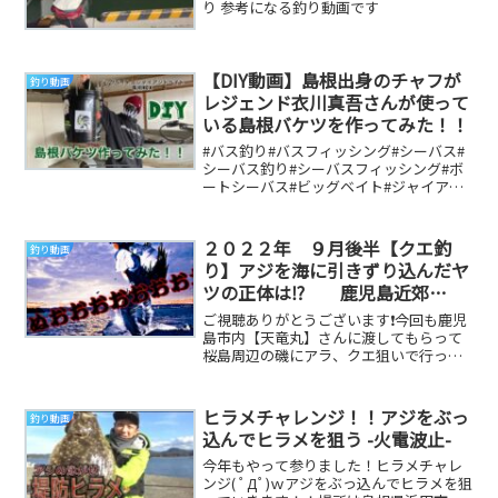
り 参考になる釣り動画です
【DIY動画】島根出身のチャフが
釣り動画
レジェンド衣川真吾さんが使って
いる島根バケツを作ってみた！！
#バス釣り#バスフィッシング#シーバス#
シーバス釣り#シーバスフィッシング#ボ
ートシーバス#ビッグベイト#ジャイアン
トベイト#ビッグベイトシーバス#ジャイ
アント...
２０２２年 ９月後半【クエ釣
釣り動画
り】アジを海に引きずり込んだヤ
ツの正体は⁉️ 鹿児島近郊
磯 #dancer釣り部
ご視聴ありがとうございます❗️今回も鹿児
#finishing #アラ釣り #クエ釣り #
島市内【天竜丸】さんに渡してもらって
桜島周辺の磯にアラ、クエ狙いで行って
石鯛釣り #底物釣り #鹿児島釣り
きましたもちろん日没までは石鯛ねらい
でやってるん...
ヒラメチャレンジ！！アジをぶっ
釣り動画
込んでヒラメを狙う -火電波止-
今年もやって参りました！ヒラメチャレ
ンジ( ﾟДﾟ)ｗアジをぶっ込んでヒラメを狙