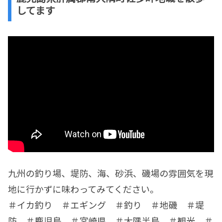
してます
九州の釣り場、堤防、海、砂浜、磯場の雰囲気を現
地に行かずに味わってみてください。
＃イカ釣り ＃エギング ＃釣り ＃地磯 ＃堤
防 ＃鹿児島 ＃宮崎県 ＃大隅半島 ＃観光 ＃