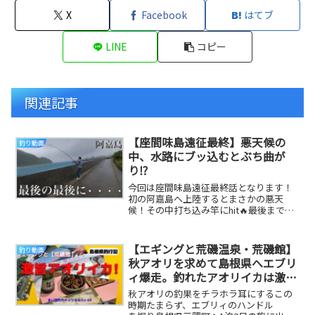
X
Facebook
はてブ
LINE
コピー
関連記事
【座間味島遠征最終】悪天候の
釣り動画
中、水路にブッ込むとぶち曲が
り⁉︎
今回は座間味島遠征最終話となります！
初の阿嘉島へ上陸するとまさかの悪天
候！その中打ち込み竿にhit🔥最後までご
視聴ください。 また、座間味島に遊び
に行きます。最...
【エギングと荒磯温泉・荒磯館】
釣り動画
秋アオリを求めて島根県へエブリ
ィ爆走。釣れたアオリイカは激旨
な3品に仕上がった。
秋アオリの釣果をチラホラ耳にするこの
時期たまらず、エブリィのハンドル