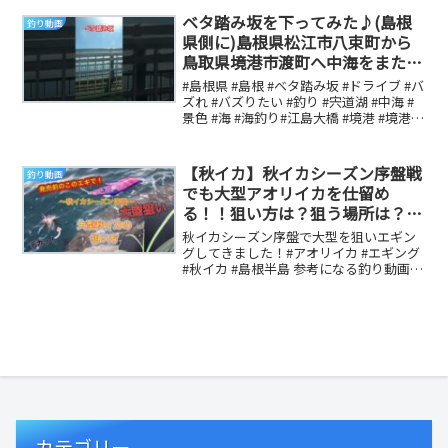
ベタ踏み坂を下ってみた♪(島根
釣り動画
県側に)島根県松江市八束町から
鳥取県境港市渡町へ中海をまたい
で結ぶ、日本一のPCラｰメン橋で
#島根県 #島根 #ベタ踏み坂 #ドライブ #バ
す。全長1,446.2メｰトル
ズれ #バズりたい #釣り #宍道湖 #中海 #
景色 #海 #海釣り#江島大橋 #境港 #境港市
#シーバス釣り...
【秋イカ】秋イカシーズン序盤戦
釣り動画
でも大型アオリイカを仕留め
る！！狙い方は？狙う場所は？
DUEL マグQタングステン3.0号 #
秋イカシーズン序盤で大型を狙いエギン
秋イカ #島根半島
グしてきました！#アオリイカ #エギング
#秋イカ #島根半島 参考になる釣り動画で
す
カテゴリー