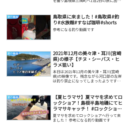
を握り島根県三隅町へ1泊2日の旅に出ま
した。釣果と言えば激渋ではあったもの
の、最高の温泉...
鳥取県に来ました！#鳥取県#釣
釣り動画
り#水族館#すなば珈琲#shorts
参考になる釣り動画です
2021年12月の美々津・耳川(宮崎
釣り動画
県)の様子【チヌ・シーバス・ヒ
ラメ狙い】
本日は2021年12月の美々津・耳川(宮崎
県)の映像です。残念ながら河口部の左岸
は釣り禁止になってしまったようです。
右岸や漁港は釣り可能なようで、この日
は釣りポ...
【夏ヒラマサ】夏マサを求めてロ
釣り動画
ックショア！島根半島地磯にてヒ
ラマサキャッチ！ #ロックショア
#ヒラマサ #島根半島
夏マサを求めてロックショアへ行って来
ました！ 参考になる釣り動画です