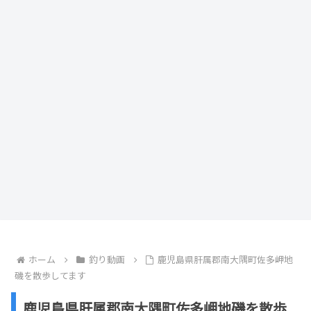
ホーム
釣り動画
鹿児島県肝属郡南大隅町佐多岬地
磯を散歩してます
鹿児島県肝属郡南大隅町佐多岬地磯を散歩