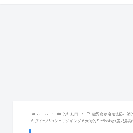
ホーム
釣り動画
鹿児島県南薩堤防石鯛
キダイ#ブリ#ショアジギング＃大物釣り#fishing#鹿児