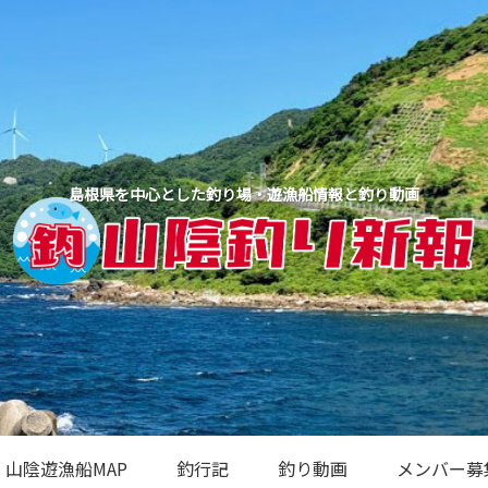
島根県を中心とした釣り場・遊漁船情報と釣り動画
山陰遊漁船MAP
釣行記
釣り動画
メンバー募