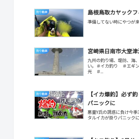
島根鳥取カヤックフ
釣り動画
準備してない時にやつが来
宮崎県日南市大堂津
釣り動画
九州の釣り場、堤防、海
い。＃イカ釣り ＃エギ
光 ＃...
【イカ爆釣】必ず釣
釣り動画
パニックに
悪童Y氏の誘惑に負け今季
タルイカが掛りパニックに