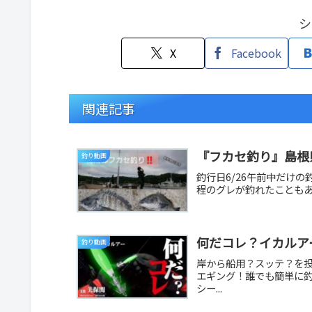
シ
X
Facebook
関連記事
釣り動画
釣行日6/26午前中だけ
程のグレが釣れたこともあって、
何だコレ？イカルア
釣り動画
岸から船用？スッテ？を
エギング！誰でも簡単に
シー...