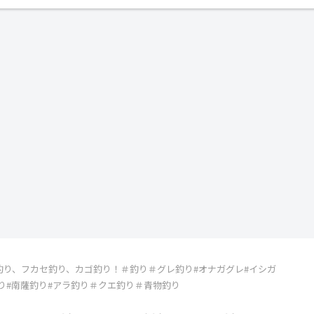
釣り、フカセ釣り、カゴ釣り！＃釣り＃グレ釣り#オナガグレ#イシガ
島釣り#南薩釣り#アラ釣り＃クエ釣り＃青物釣り