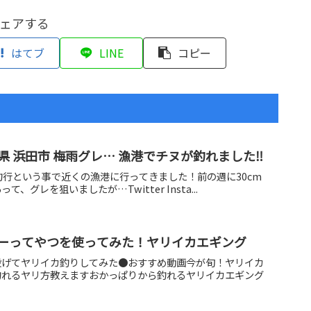
ェアする
はてブ
LINE
コピー
『フカセ釣り』島根県 浜田市 梅雨グレ… 漁港でチヌが釣れました‼️
の釣行という事で近くの漁港に行ってきました！前の週に30cm
グレを狙いましたが…Twitter Insta...
ーってやつを使ってみた！ヤリイカエギング
投げてヤリイカ釣りしてみた●おすすめ動画今が旬！ヤリイカ
釣れるヤリ方教えますおかっぱりから釣れるヤリイカエギング