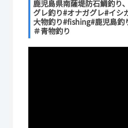
鹿児島県南薩堤防石鯛釣り
グレ釣り#オナガグレ#イシ
大物釣り#fishing#鹿児
＃青物釣り