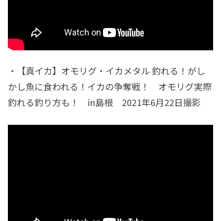
・【真イカ】オモリグ・イカメタル 釣れる！がし
かし魚に食われる！イカの争奪戦！ オモリグ実際
釣れる釣り方も！ in島根 2021年6月22日撮影