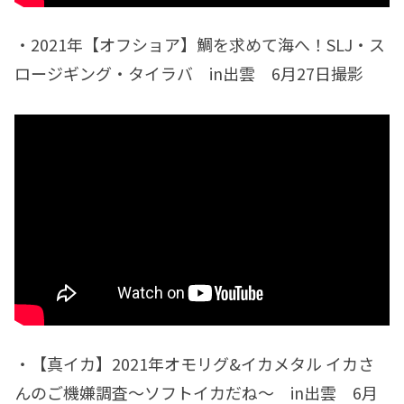
・2021年【オフショア】鯛を求めて海へ！SLJ・ス
ロージギング・タイラバ in出雲 6月27日撮影
・【真イカ】2021年オモリグ&イカメタル イカさ
んのご機嫌調査～ソフトイカだね～ in出雲 6月