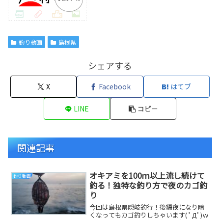
釣り動画
島根県
シェアする
X
Facebook
はてブ
LINE
コピー
関連記事
オキアミを100ｍ以上流し続けて
釣り動画
釣る！独特な釣り方で夜のカゴ釣
り
今回は島根県隠岐釣行！後編夜になり暗
くなってもカゴ釣りしちゃいます( ﾟДﾟ)ｗ