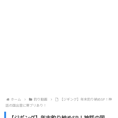
ホーム
釣り動画
【ジギング】年末釣り納めSP！神
話の国出雲に寒ブリあり！
【ジギング】年末釣り納めSP！神話の国