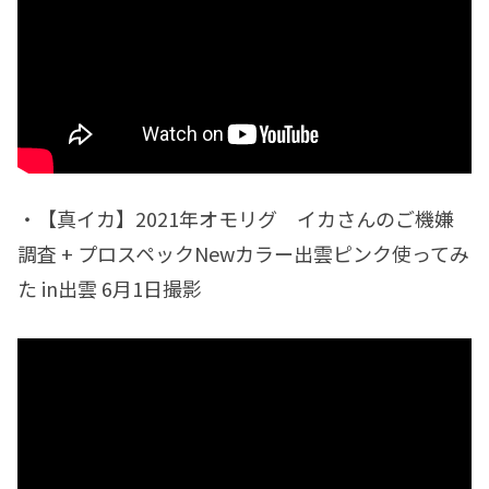
・【真イカ】2021年オモリグ イカさんのご機嫌
調査 + プロスペックNewカラー出雲ピンク使ってみ
た in出雲 6月1日撮影