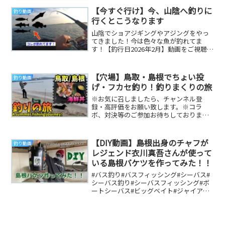
【今すぐ行け】今、山陰へ釣りに
釣り動画
行くとこうなります
山陰でショアジギングやアジングをやっ
てきました！今は色々な魚が釣れてま
す！【釣行日2026年2月】動画をご視聴い
ただきありがとうございます！今回はい
つもの山陰へ...
【穴場】鳥取・島根でちょい投
釣り動画
げ・フカセ釣り！釣りまくりの旅
※お気に召しましたら、チャンネル登
録・高評価をお願い致します。※コラ
ボ、対決等のご参加お待ちしております
m(_ _"m)★撮影協力【たい公望】 ★編
集元【釣奇妙...
【DIY動画】島根出身のチャフが
釣り動画
レジェンド衣川真吾さんが使って
いる島根バケツを作ってみた！！
#バス釣り#バスフィッシング#シーバス#
シーバス釣り#シーバスフィッシング#ボ
ートシーバス#ビッグベイト#ジャイアン
トベイト#ビッグベイトシーバス#ジャイ
アント...