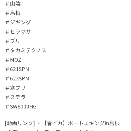
＃山陰
＃島根
＃ジギング
＃ヒラマサ
＃ブリ
＃タカミテクノス
＃MOZ
＃621SPN
＃623SPN
＃寒ブリ
＃ステラ
＃SW8000HG
[動画リンク] ・【春イカ】ボートエギングin島根