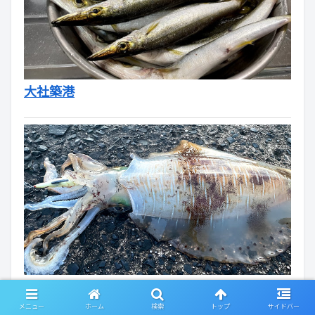
大社築港
大社築港
メニュー
ホーム
検索
トップ
サイドバー