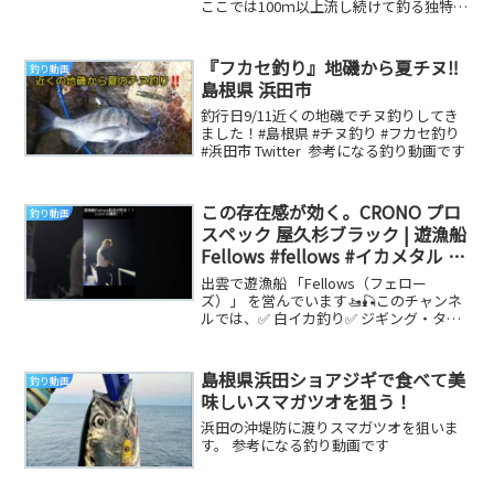
ここでは100ｍ以上流し続けて釣る独特な
釣り方らしいので実際に流し続けてみま
した...
『フカセ釣り』地磯から夏チヌ‼️
釣り動画
島根県 浜田市
釣行日9/11近くの地磯でチヌ釣りしてき
ました！#島根県 #チヌ釣り #フカセ釣り
#浜田市 Twitter 参考になる釣り動画です
この存在感が効く。CRONO プロ
釣り動画
スペック 屋久杉ブラック | 遊漁船
Fellows #fellows #イカメタル #
釣り #fishing #出雲遊漁船 #島根
出雲で遊漁船 「Fellows（フェロー
県 #海釣り #ジギング
ズ）」 を営んでいます🚤🎣このチャンネ
ルでは、✅ 白イカ釣り✅ ジギング・タイ
ラバ✅ 釣果情報✅ 商品紹介など、出雲の
海...
島根県浜田ショアジギで食べて美
釣り動画
味しいスマガツオを狙う！
浜田の沖堤防に渡りスマガツオを狙いま
す。 参考になる釣り動画です