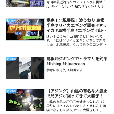
今回は最近流行りのアユイングに挑戦( ﾟ
Дﾟ)ルアーを使った鮎釣りをご紹介しま
す！！だいりTwitterヤサオTwitter...
極寒！北風爆風！波うねり 島根
釣り動画
半島ヤリイカエギング調査 #ヤリ
イカ #島根半島 #エギング #山陰
釣りどげかいな
はい！どうも！山陰釣りどげかいなで
す。今回はヤリイカエギングをしてきま
した。北風爆風、うねりありのコンディ
ションでしたが何とか釣る事が出来まし
た！いつもご視聴あ...
島根沖ジギングでヒラマサを釣る
釣り動画
#fishing #blueocean
参考になる釣り動画です
【アジング】山陰の有名な大波止
釣り動画
で尺アジが回ってきて大騒ぎ！
山陰の有名な◯◯◯大波止へ久しぶりに
釣りに行ってみたら悔しさと楽しさを満
喫できました笑尺アジに大騒ぎしてしま
い、ヤリイカ釣りに来ていた釣り人の皆